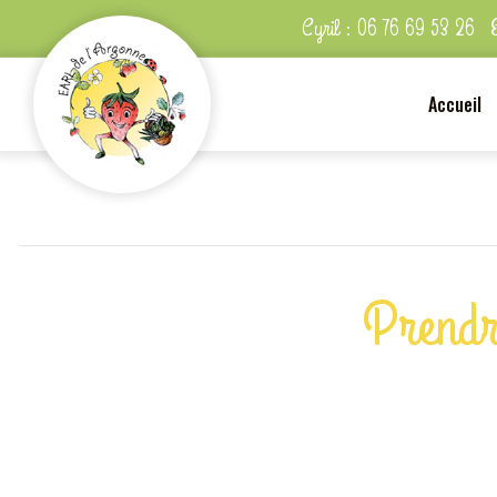
Cyril :
06 76 69 53 26
Accueil
Prendr